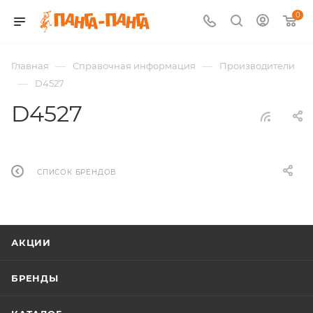
0
—
—
Главная
Справочная информация
Производители
—
D4527
D4527
СПИСОК БРЕНДОВ
АКЦИИ
БРЕНДЫ