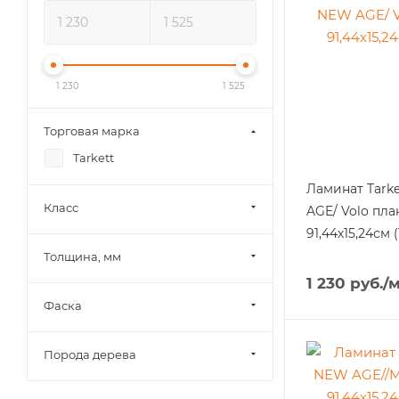
1 230
1 525
Торговая марка
Tarkett
Ламинат Tarkett 
Класс
AGE/ Volo пла
91,44х15,24см 
Толщина, мм
1 230
руб.
/
Фаска
Порода дерева