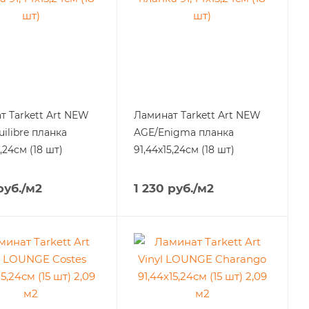
Tarkett Art NЕW
Ламинат Tarkett Art NЕW
ilibre планка
AGE/Enigma планка
5,24см (18 шт)
91,44х15,24см (18 шт)
уб.
/м2
1 230
руб.
/м2