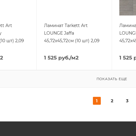
tt Art
Ламинат Tarkett Art
Ламинат
y
LOUNGE Jaffa
LOUNGE
(10 шт) 2,09
45,72х45,72см (10 шт) 2,09
45,72х4
2
1 525
руб.
/м2
1 525
р
ПОКАЗАТЬ ЕЩЕ
1
2
3