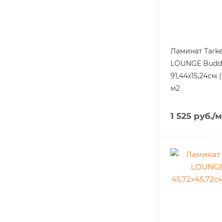
Ламинат Tarket
LOUNGE Budd
91,44х15,24см (
м2
1 525
руб.
/м