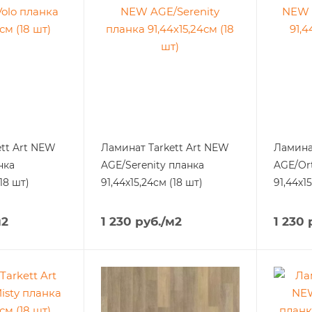
Art NЕW
Ламинат Tarkett Art NЕW
Ламинат 
нка
AGE/Serenity планка
AGE/Or
(18 шт)
91,44х15,24см (18 шт)
91,44х1
м2
1 230
руб.
/м2
1 230
р