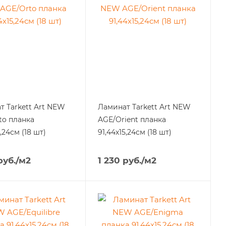
Tarkett Art NЕW
Ламинат Tarkett Art NЕW
to планка
AGE/Orient планка
5,24см (18 шт)
91,44х15,24см (18 шт)
уб.
/м2
1 230
руб.
/м2