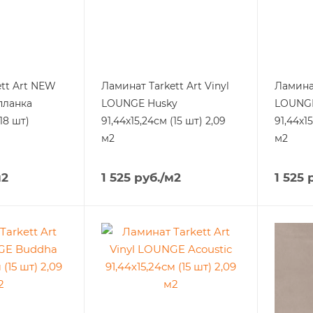
Art NЕW
Ламинат Tarkett Art Vinyl
Ламинат
планка
LOUNGE Husky
LOUNGE
(18 шт)
91,44х15,24см (15 шт) 2,09
91,44х15
м2
м2
м2
1 525
руб.
/м2
1 525
р