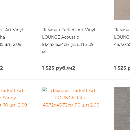
t Art Vinyl
Ламинат Tarkett Art Vinyl
Ламинат
ha
LOUNGE Acoustic
LOUNGE
15 шт) 2,09
91,44х15,24см (15 шт) 2,09
45,72х4
м2
2
1 525
руб.
/м2
1 525
р