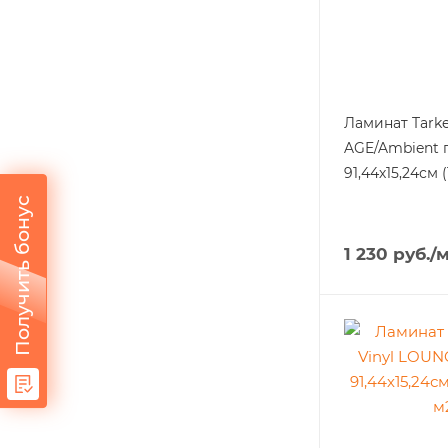
Ламинат Tarkett 
AGE/Ambient 
91,44х15,24см 
Получить бонус
1 230
руб.
/