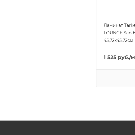
Ламинат Tarke
LOUNGE Sand
45,72х45,72см 
1 525
руб.
/м