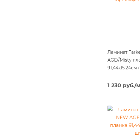
Ламинат Tark
AGE//Misty пл
91,44х15,24см 
1 230
руб.
/