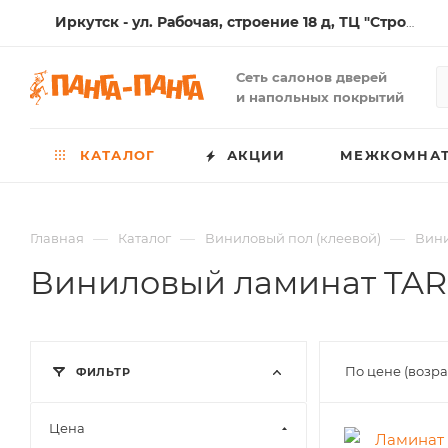
Иркутск - ул. Рабочая, строение 18 д, ТЦ "Стройматериалы"
Сеть салонов дверей
и напольных покрытий
КАТАЛОГ
АКЦИИ
МЕЖКОМНАТ
—
—
—
Главная
Каталог
Виниловый пол (клеевой)
Вини
Виниловый ламинат TARKE
По цене (возр
ФИЛЬТР
Цена