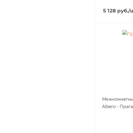
5 128
руб.
/
Межкомнатны
Albero - Прага