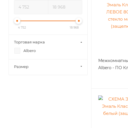
4 752
18 968
Торговая марка
Albero
Межкомнатны
Размер
Albero - ПО К