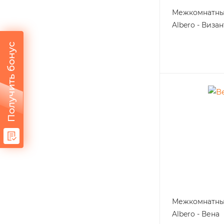
Межкомнатны
Albero - Виза
Получить бонус
Межкомнатны
Albero - Вена