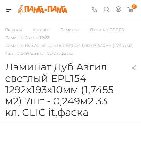
0
—
—
—
—
Главная
Каталог
Ламинат
Ламинат EGGER
—
Ламинат Classic 10/33
Ламинат Дуб Азгил светлый EPL154 1292х193х10мм (1,7455 м2)
7шт - 0,249м2 33 кл. CLIC it,фаска
Ламинат Дуб Азгил
светлый EPL154
1292х193х10мм (1,7455
м2) 7шт - 0,249м2 33
кл. CLIC it,фаска